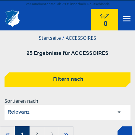
Versandkostenfrei ab 79 € innerhalb Deutschlands
0
Startseite
ACCESSOIRES
25 Ergebnisse für ACCESSOIRES
Filtern nach
Sortieren nach
Relevanz
«
»
1
2
3