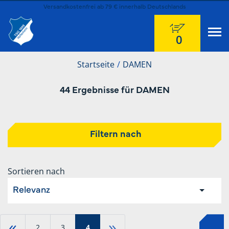
Versandkostenfrei ab 79 € innerhalb Deutschlands
0
Startseite
DAMEN
44 Ergebnisse für DAMEN
Filtern nach
Sortieren nach
Relevanz
«
»
2
3
4