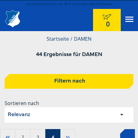
Versandkostenfrei ab 79 € innerhalb Deutschlands
0
Startseite
DAMEN
44 Ergebnisse für DAMEN
Filtern nach
Sortieren nach
Relevanz
«
»
2
3
4