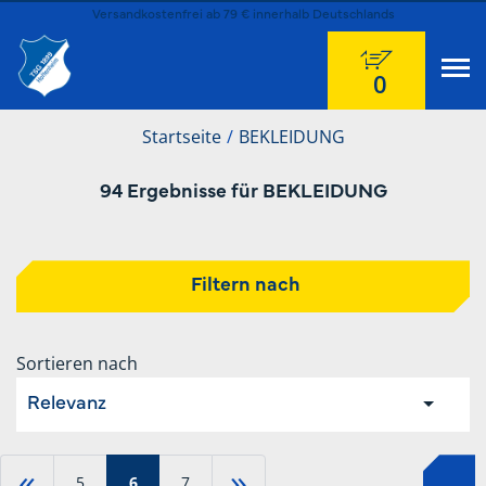
Versandkostenfrei ab 79 € innerhalb Deutschlands
0
Startseite
BEKLEIDUNG
94 Ergebnisse für BEKLEIDUNG
Filtern nach
Sortieren nach
Relevanz
«
»
5
6
7