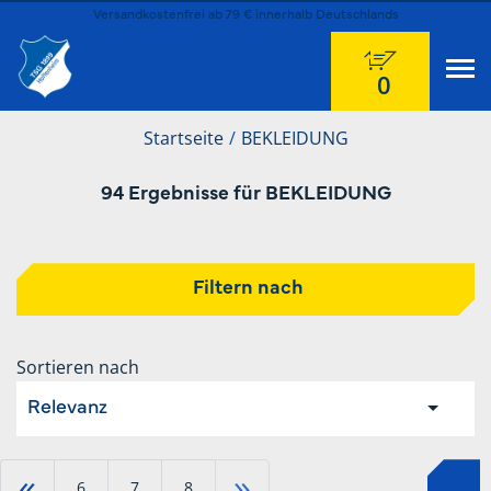
Versandkostenfrei ab 79 € innerhalb Deutschlands
0
Startseite
BEKLEIDUNG
94 Ergebnisse für BEKLEIDUNG
Filtern nach
Sortieren nach
Relevanz
«
»
6
7
8