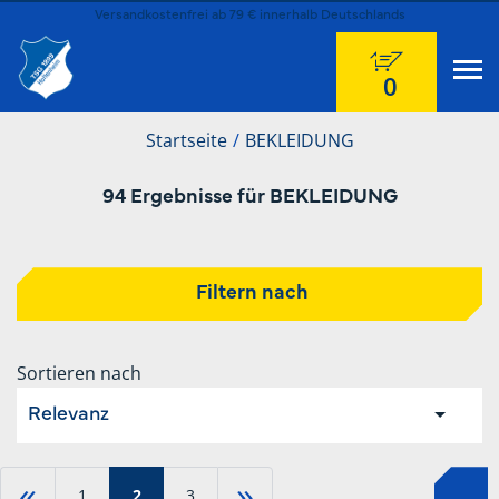
Versandkostenfrei ab 79 € innerhalb Deutschlands
0
Startseite
BEKLEIDUNG
94 Ergebnisse für BEKLEIDUNG
Filtern nach
Sortieren nach
Relevanz
«
»
1
2
3