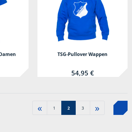
 Damen
TSG-Pullover Wappen
54,95 €
«
»
1
2
3