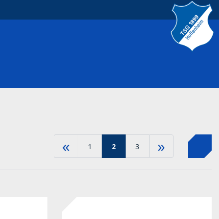
«
»
1
2
3
-50%