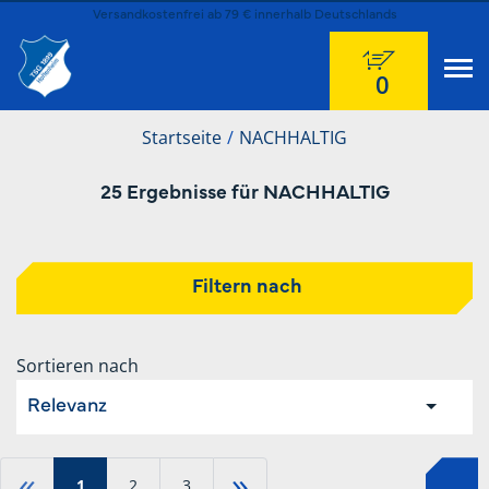
Versandkostenfrei ab 79 € innerhalb Deutschlands
0
Startseite
NACHHALTIG
25 Ergebnisse für NACHHALTIG
Filtern nach
Sortieren nach
Relevanz
«
»
1
2
3