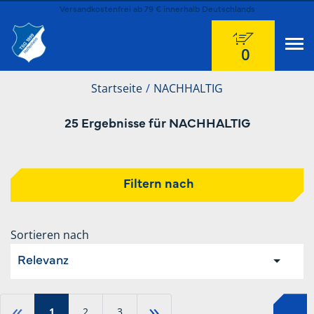
Versandkostenfrei ab 79 € innerhalb Deutschlands
0
Startseite
NACHHALTIG
25 Ergebnisse für NACHHALTIG
Filtern nach
Sortieren nach
Relevanz
«
»
1
2
3