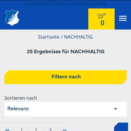
Versandkostenfrei ab 79 € innerhalb Deutschlands
0
Startseite
NACHHALTIG
25 Ergebnisse für NACHHALTIG
Filtern nach
Sortieren nach
Relevanz
«
»
1
2
3