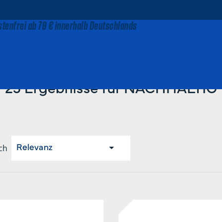
tenfrei ab 79 € innerhalb Deutschlands
Startseite
NACHHALTIG
25 Ergebnisse für NACHHALTIG
ch
Relevanz