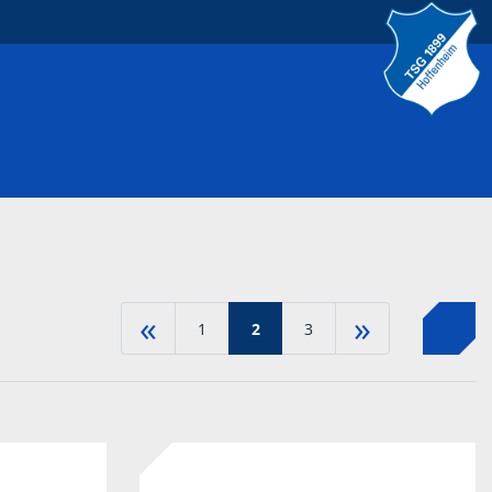
«
»
1
2
3