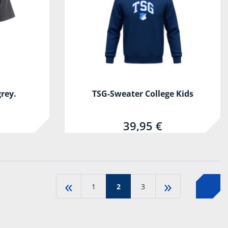
rey.
TSG-Sweater College Kids
39,95 €
«
»
1
2
3