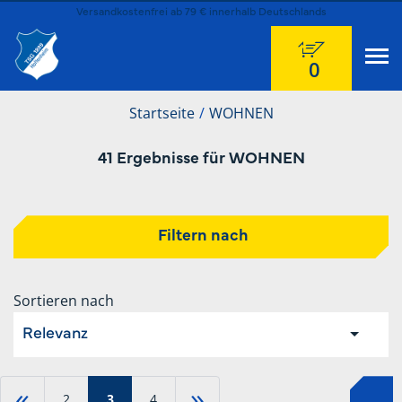
Versandkostenfrei ab 79 € innerhalb Deutschlands
0
Startseite
WOHNEN
41 Ergebnisse für WOHNEN
Filtern nach
Sortieren nach
Relevanz
«
»
2
3
4