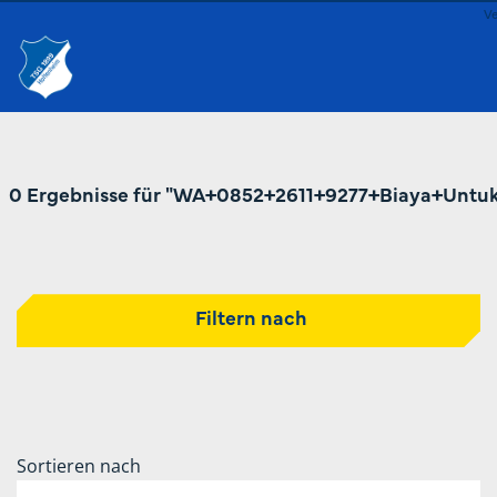
Ve
0 Ergebnisse für "WA+0852+2611+9277+Biaya+Unt
Filtern nach
Sortieren nach